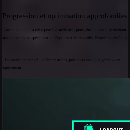
Progression et optimisation approfondies
L’arbre de talents a été repensé visuellement pour plus de clarté, permettant
aux joueurs de se spécialiser et d’optimiser leurs builds. Nouveaux systèmes
:
- Inventaire personnel : collectez armes, potions et outils, et gérez votre
équipement