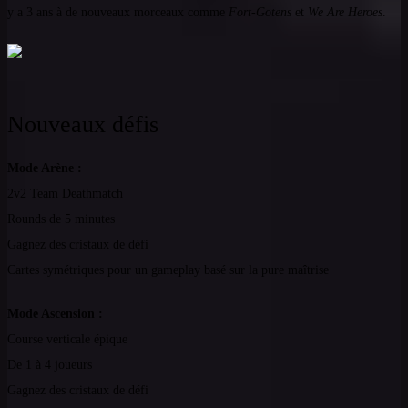
y a 3 ans à de nouveaux morceaux comme
Fort-Gotens
et
We Are Heroes
.
Nouveaux défis
Mode Arène :
2v2 Team Deathmatch
Rounds de 5 minutes
Gagnez des cristaux de défi
Cartes symétriques pour un gameplay basé sur la pure maîtrise
Mode Ascension :
Course verticale épique
De 1 à 4 joueurs
Gagnez des cristaux de défi