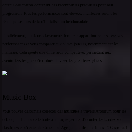
obtenir des coffres contenant des récompenses précieuses pour leur
progression. Plus les performances sont élevées, meilleures seront les
récompenses lors de la réinitialisation hebdomadaire.
Parallèlement, plusieurs classements font leur apparition pour suivre vos
performances et vous comparer aux autres joueurs, notamment sur les
maîtrises. Cela ajoute une dimension compétitive, permettant aux
aventuriers les plus déterminés de viser les premières places.
Music Box
Vous pouvez désormais collecter des musiques à travers Artellium pour les
débloquer. La nouvelle boîte à musique permet d’écouter les bandes-son
classiques et récentes de Cross The Ages, allant des musiques TCG sorties il