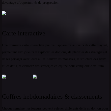
davantage d’opportunités de progression.
Carte interactive
Une première carte interactive pourrait apparaître au cours de cette playtest,
permettant aux joueurs d’explorer les donjons, de planifier des stratégies et
de les partager avec leurs alliés. Suivez les monstres, la structure des lieux
et les défis, et élaborez des stratégies en équipe pour conquérir Artellium.
Coffres hebdomadaires & classements
Chaque semaine, les joueurs peuvent relever différents défis en donjon pour