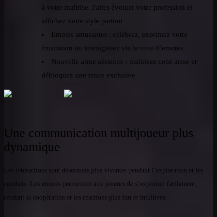
à votre maîtrise. Faites évoluer votre profession et
affichez votre style partout
Emotes amusantes : célébrez, exprimez votre
frustration ou interagissez via la roue d’emotes
Nouvelle arme aérienne : maîtrisez cette arme et
débloquez une tenue exclusive
Une communication multijoueur plus
dynamique
Les interactions sont désormais plus vivantes pendant l’exploration et les
combats. Les emotes permettent aux joueurs de s’exprimer facilement,
rendant la coopération et les réactions plus fun et intuitives.