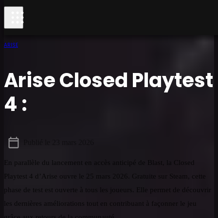
ARISE
Arise Closed Playtest
4 :
Publié le
23 mars 2026
En parallèle du lancement en accès anticipé de Blast, la Closed
Playtest 4 d’Arise ouvre le 25 mars 2026. Gratuite sur Steam, cette
phase de test est ouverte à tous les joueurs. Elle permet de découvrir
les dernières améliorations tout en contribuant à façonner le jeu
grâce aux retours de la communauté.